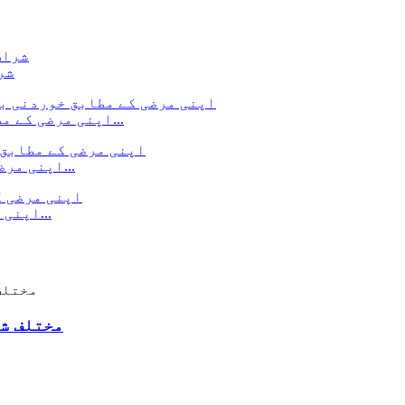
شر
اپنی مرضی کے مطابق خوردنی بھنگ کی پیکیجنگ - کینابیس ایڈ...
اپنی مرضی کے مطابق ڈیری پاؤڈر پیکجنگ - فوڈ پیکجنگ...
اپنی مرضی کے پرنٹ شدہ کوکی بیگز - فوڈ پیکجنگ پو...
مختلف شک