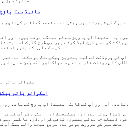
3 سائیڈ سیل پاؤچ
نے بیگ کی ضرورت نہیں ہوتی ہے - منجمد کھانے، کینڈی، 
ن میں، آپ پروڈکٹ کو اسی طرح لوڈ کرتے ہیں جس طرح گاہک اسے ہ
کی سگ ماہی کے بغیر استعما
!آپ کا پروڈکٹ تازہ، نمی سے پاک اور آکسیجن سے پاک رہے
اسکوائر باٹم بیگز 
ساتھ، آپ اور آپ کے گاہک اسٹینڈ اپ پاؤچ کے ساتھ روای
ہی کھڑا ہوتا ہے، اور پیکیجنگ اور رنگوں کو آپ کے برا
ی، ڈھیلے چائے کی پتیوں، کافی گراؤنڈز، یا کسی بھی دی
سخت مہر کی ضرورت ہوتی ہے، مربع نیچے والے بیگ آپ ک