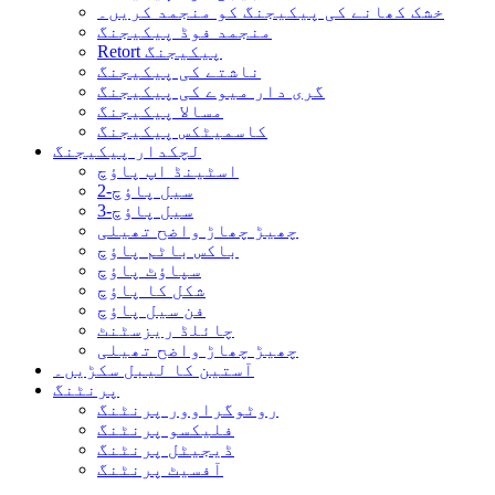
خشک کھانے کی پیکیجنگ کو منجمد کریں۔
منجمد فوڈ پیکیجنگ
Retort پیکیجنگ
ناشتے کی پیکیجنگ
گری دار میوے کی پیکیجنگ
مسالا پیکیجنگ
کاسمیٹکس پیکیجنگ
لچکدار پیکیجنگ
اسٹینڈ اپ پاؤچ
2-سیل پاؤچ
3-سیل پاؤچ
چھیڑ چھاڑ واضح تھیلی
باکس باٹم پاؤچ
سپاؤٹ پاؤچ
شکل کا پاؤچ
فن سیل پاؤچ
چائلڈ ریزسٹنٹ
چھیڑ چھاڑ واضح تھیلی
آستین کا لیبل سکڑیں۔
پرنٹنگ
روٹوگراوور پرنٹنگ
فلیکسو پرنٹنگ
ڈیجیٹل پرنٹنگ
آفسیٹ پرنٹنگ