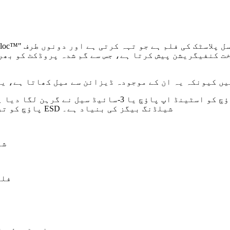
مہر والا پاؤچ کم سخت کنفیگریشن پیش کرتا ہے، جس سے گم شدہ پروڈک
یں کیونکہ یہ ان کے موجودہ ڈیزائن سے میل کھاتا ہے، ی
پاؤچ کو ترجیح دی جاتی ہے۔خاص طور پر 2 طرفہ مہر تمام ESD شیلڈنگ بیگز کی بنیاد ہے۔
• 
• ف