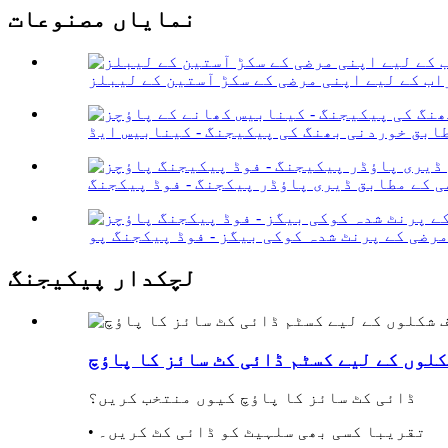
نمایاں مصنوعات
اب کے لیے اپنی مرضی کے سکڑ آستین کے لیبلز
لچکدار پیکیجنگ
لوں کے لیے کسٹم ڈائی کٹ سائز کا پاؤچ
ڈائی کٹ سائز کا پاؤچ کیوں منتخب کریں؟
• تقریبا کسی بھی سلہیٹ کو ڈائی کٹ کریں۔