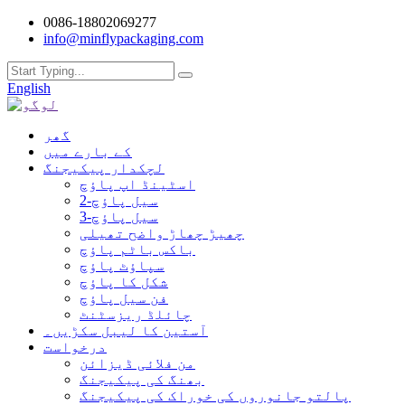
0086-18802069277
info@minflypackaging.com
English
گھر
کے بارے میں
لچکدار پیکیجنگ
اسٹینڈ اپ پاؤچ
2-سیل پاؤچ
3-سیل پاؤچ
چھیڑ چھاڑ واضح تھیلی
باکس باٹم پاؤچ
سپاؤٹ پاؤچ
شکل کا پاؤچ
فن سیل پاؤچ
چائلڈ ریزسٹنٹ
آستین کا لیبل سکڑیں۔
درخواست
من فلائی ڈیزائن
بھنگ کی پیکیجنگ
پالتو جانوروں کی خوراک کی پیکیجنگ