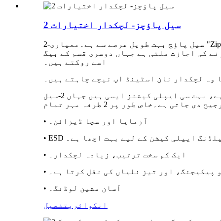
2 سیل پاؤچز- لچکدار اختیارات
2-سیل پاؤچ بہت طویل عرصے سے ہے۔معیاری "Ziploc™" طرز کے پاؤچز کی طرح، سائیڈ سیل پاؤچز ایک مسلسل پلاسٹک کی فلم ہے جو تہہ کرتی ہے اور دونوں طرف
ٹ کو بھرنے کی اجازت ملتی ہے جہاں دوسری قسم کے بیگ
اسے روکتے ہیں۔
ا وہ لچکدار نان اسٹینڈ اپ نیچے چاہتے ہیں۔
جبکہ بہت سی ایپلی کیشنز کے لیے 2-سائیڈ سیل پاؤچ کو اسٹینڈ اپ پاؤچ یا 3-سائیڈ سیل نے گرہن لگا دیا ہے، بہت سی ایپلی کیشنز ایسی ہیں جہاں 2-سیل
• آزمایا اور سچا ڈیزائن۔
ESD شیلڈنگ ایپلی کیشن کے لیے بہت اچھا ہے۔
• ایک کم سخت ترتیب، زیادہ لچکدار۔
لو پیکیجنگ، اور تیز نلیاں کی نقل کرتا ہے۔
• آسان مشین لوڈنگ۔
انکوائری
تفصیل