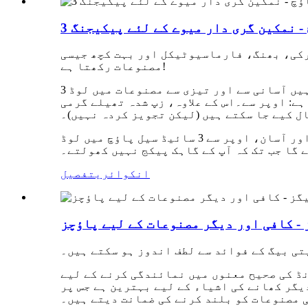
 - نمکین گری دار میوے کے لئے پیکیجنگ
جرکی، بھنگ، فارماسیوٹیکل اور بہت کچھ جیسی
مصنوعات رکھتا ہے!
3 سائیڈ سیل پاؤچز بڑے پیمانے پر استعمال ہوتے ہیں، یہ اسٹینڈ اپ پاؤچز سے کم مہنگے ہوتے ہیں، اور انہیں آسانی سے اور تیزی سے مصنوعات میں لوڈ
ٹاتا ہے: اوپر سے۔اس کے علاوہ، زپ شدہ تھیلے گرمی
ل کیے جا سکتے ہیں (لیکن تجویز کردہ نہیں)۔
اگر آپ کو اس کی ضرورت ہو تو، 3 سائیڈ سیل پاؤچ آپ کی پروڈکٹ کے لیے بہترین پیکیجنگ ہو سکتا ہے۔تیز اور آسان، اوپر سے 3 سائیڈ سیل پاؤچ میں لوڈ
 گا جب تک کہ آپ کے گاہک پیکج نہیں کھولتے۔
انکوائری
تفصیل
- کافی اور دیگر مصنوعات کے لیے پاؤچز
تی بیگ کے فوائد سے لطف اندوز ہو سکتے ہیں۔
نڈ کی صحیح معنوں میں نمائندگی کرنے کے لیے
گر کھانے کی اشیاء کے لیے بہترین ہے جس پر
ی مصنوعات کو بلند کرنے کی ضمانت دیتے ہیں۔