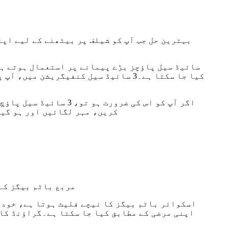
بہترین حل جب آپ کو شیلف پر بیٹھنے کے لیے اپ
کیا جا سکتا ہے۔3 سائیڈ سیل کنفیگریش
کریں، مہر لگائیں اور ہو گیا
مربع باٹم بیگز کے 
اسکوائر باٹم بیگز کا نیچے فلیٹ ہوتا ہے، خود 
اپنی مرضی کے مطابق کیا جا سکتا ہے۔گراؤنڈ کاف