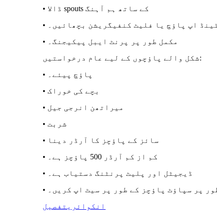
• ڈالا spouts کے ساتھ ہم آہنگ
سٹینڈ اپ پاؤچ یا فلیٹ کنفیگریشن بچھائیں۔
• مکمل طور پر پرنٹ ایبل پیکیجنگ۔
شکل والے پاؤچوں کے لیے عام درخواستیں:
• پاؤچ پیئے۔
• بچے کی خوراک
• میراتھن انرجی جیل
• شربت
• سائز کے پاؤچز کا آرڈر دینا
• کم از کم آرڈر 500 پاؤچز ہے۔
• ڈیجیٹل اور پلیٹ پرنٹنگ دستیاب ہے۔
طور پر سپاؤٹ پاؤچز کے طور پر سیٹ اپ کریں۔
انکوائری
تفصیل