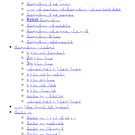
بیبی فوڈ پیکیجنگ
خشک کھانے کی پیکیجنگ کو منجمد کریں۔
منجمد فوڈ پیکیجنگ
Retort پیکیجنگ
ناشتے کی پیکیجنگ
گری دار میوے کی پیکیجنگ
مسالا پیکیجنگ
کاسمیٹکس پیکیجنگ
لچکدار پیکیجنگ
اسٹینڈ اپ پاؤچ
2-سیل پاؤچ
3-سیل پاؤچ
چھیڑ چھاڑ واضح تھیلی
باکس باٹم پاؤچ
سپاؤٹ پاؤچ
شکل کا پاؤچ
فن سیل پاؤچ
چائلڈ ریزسٹنٹ
چھیڑ چھاڑ واضح تھیلی
آستین کا لیبل سکڑیں۔
پرنٹنگ
روٹوگراوور پرنٹنگ
فلیکسو پرنٹنگ
ڈیجیٹل پرنٹنگ
آفسیٹ پرنٹنگ