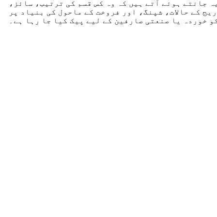
ہ جانتے ہوئے آتے ہیں کہ وہ کس قسم کی ترتیب، سائز،
یج کے حالات، شپنگ، اور فروخت کے ماحول کی بنیاد پر
و خوردہ یا صنعتی صارفین کے لیے پیک کیا جا رہا ہے۔