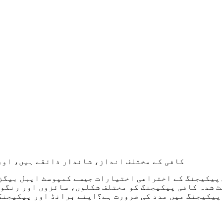
کافی کے مختلف انداز، شاندار ذائقے ہیں، اور 
۔پیکیجنگ کے اختراعی اختیارات جیسے کمپوسٹ ایبل بیگز
ٹ شدہ کافی پیکیجنگ کو مختلف شکلوں، سائزوں اور رنگوں
پیکیجنگ میں مدد کی ضرورت ہے؟اپنے برانڈ اور پیکیجنگ 