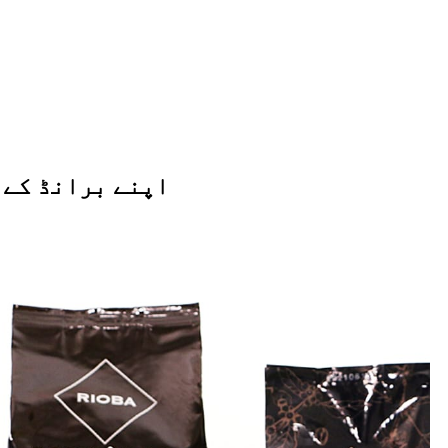
اپنے برانڈ کے 