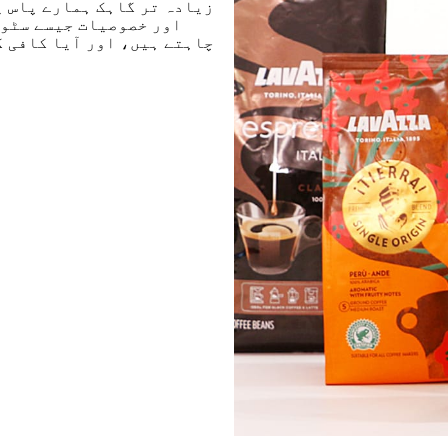
زیادہ تر گاہک ہمارے پاس ی
اور خصوصیات جیسے سٹور
چاہتے ہیں، اور آیا کافی ک