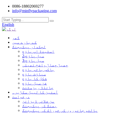
0086-18802069277
info@minflypackaging.com
English
گھر
کے بارے میں
لچکدار پیکیجنگ
اسٹینڈ اپ پاؤچ
2-سیل پاؤچ
3-سیل پاؤچ
چھیڑ چھاڑ واضح تھیلی
باکس باٹم پاؤچ
سپاؤٹ پاؤچ
شکل کا پاؤچ
فن سیل پاؤچ
چائلڈ ریزسٹنٹ
آستین کا لیبل سکڑیں۔
درخواست
من فلائی ڈیزائن
بھنگ کی پیکیجنگ
پالتو جانوروں کی خوراک کی پیکیجنگ