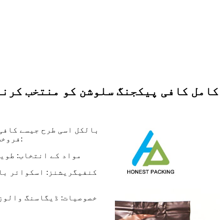
کامل کافی پیکجنگ سلوشن کو منتخب کرنے
بالکل اسی طرح جیسے کافی
فروخت ہوتی ہیں۔کافی پیکیجنگ کے اختیارات میں شامل ہیں:
● مواد کے انتخاب: طو