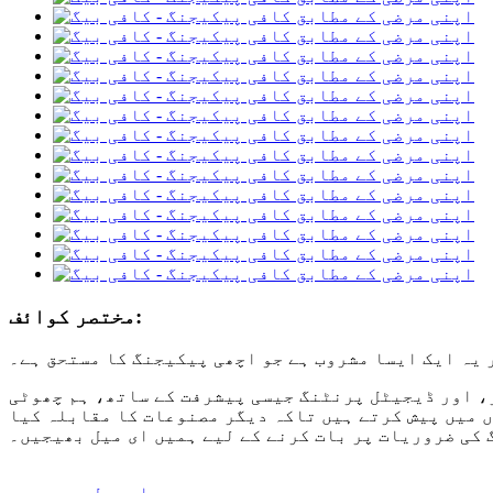
مختصر کوائف:
یہ ایک ایسا مشروب ہے جو اچھی پیکیجنگ کا مستحق ہے۔
، اور ڈیجیٹل پرنٹنگ جیسی پیشرفت کے ساتھ، ہم چھوٹی
 میں پیش کرتے ہیں تاکہ دیگر مصنوعات کا مقابلہ کیا
کی ضروریات پر بات کرنے کے لیے ہمیں ای میل بھیجیں۔
ہمیں ای میل بھیجیں۔