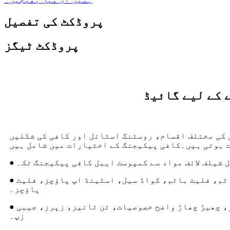
پروڈکٹ کی تفصیل
پروڈکٹ ٹیگز
 کے لیے گائیڈ
 کی مختلف اقسام، روسٹنگ اسٹائل اور کافی کی شکلیں
یل شیلف لائف مواد سے کمپوسٹ ایبل کافی پیکیجنگ تک۔
● کنفیگریشنز: اسکوائر باٹم، فلیٹ باٹم، کواڈ سیل، اسٹینڈ اپ پاؤچز، فلیٹ
پاؤچز۔
● خصوصیات: ڈیگاسنگ والوز، چھیڑ چھاڑ واضح خصوصیات، ٹن ٹائیز، زپرز، جیبی
زپ۔