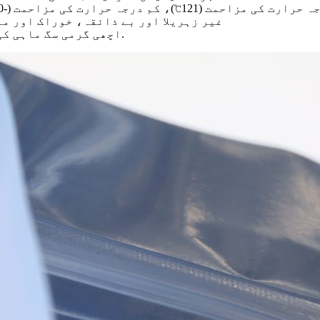
121℃)، کم درجہ حرارت کی مزاحمت (-50℃)، تیل کی اچھی مزاحمت اور خوشبو برقرار رکھنے۔
(4) غیر زہریلا اور بے ذائقہ، خوراک اور
(5) اچھی گرمی سگ ماہی کی کارکردگی، اچھی لچک اور اعلی رکاوٹ کی کارکردگی.