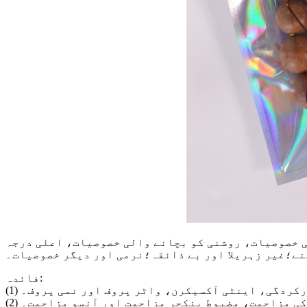
ی خصوصیات، روشنی کو بچانے والی خصوصیات، اعلی درجہ
نے؛غیر زہریلا اور بے ذائقہ؛نرمی اور دیگر خصوصیات۔
فائدہ:
 کارکردگی، اینٹی آکسیکرن، واٹر پروف اور نمی پروف۔
ے کی مزاحمت، مضبوط پنکچر مزاحمت اور آنسو مزاحمت۔