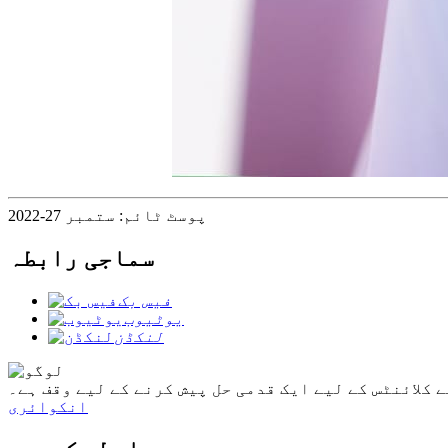
پوسٹ ٹائم: ستمبر 27-2022
سماجی رابطہ
فیس بک
یوٹیوب
لنکڈن
 کلائنٹس کے لیے ایک قدمی حل پیش کرنے کے لیے وقف ہے۔
انکوائری