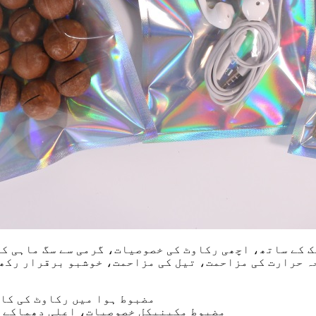
 کے ساتھ، اچھی رکاوٹ کی خصوصیات، گرمی سے سگ ماہی ک
ہ حرارت کی مزاحمت، تیل کی مزاحمت، خوشبو برقرار رکھ
(1) مضبوط ہوا میں رکاوٹ کی
(2) مضبوط مکینیکل خصوصیات، اعلی دھماک