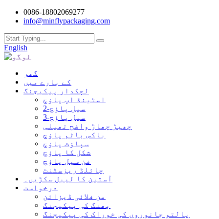
0086-18802069277
info@minflypackaging.com
English
گھر
کے بارے میں
لچکدار پیکیجنگ
اسٹینڈ اپ پاؤچ
2-سیل پاؤچ
3-سیل پاؤچ
چھیڑ چھاڑ واضح تھیلی
باکس باٹم پاؤچ
سپاؤٹ پاؤچ
شکل کا پاؤچ
فن سیل پاؤچ
چائلڈ ریزسٹنٹ
آستین کا لیبل سکڑیں۔
درخواست
من فلائی ڈیزائن
بھنگ کی پیکیجنگ
پالتو جانوروں کی خوراک کی پیکیجنگ