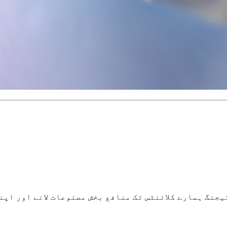
یجنگ ہمارے کلائنٹس تک منافع بخش مصنوعات لانے اور اپنے