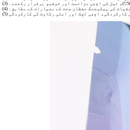
 منشیات کی پیکیجنگ حفظان صحت کے معیارات کے مطابق۔