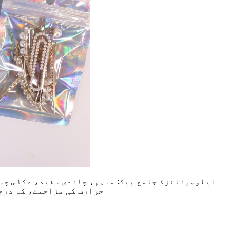
ایلومینائزڈ جامع بیگ: مبہم، چاندی سفید، عکاس چمک
حرارت کی مزاحمت، کم درج